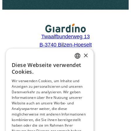
Twaalfbunderweg 13
B-3740 Bilzen-Hoeselt
BTW: BE0441.446.505
×
Diese Webseite verwendet
DUTCH
Aanbod
Cookies.
FRENCH
Configurator
Wir verwenden Cookies, um Inhalte und
Anzeigen zu personalisieren und unseren
Catalogus
ENGLISH
Datenverkehr zu analysieren. Wir geben
Producten
GERMAN
Informationen über Ihre Nutzung unserer
Advies
Website auch an unsere Werbe- und
Analysepartner weiter, die diese
Blog
möglicherweise mit anderen Informationen
Giardino
kombinieren, die Sie ihnen bereitgestellt
haben oder die sie im Rahmen Ihrer
Team
Nutzung ihrer Dienste gesammelt haben.