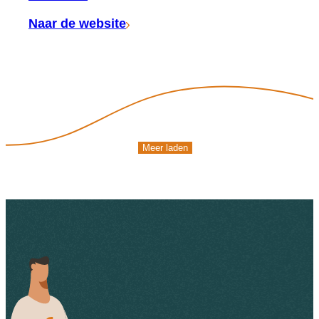
Naar de website
Meer laden
Meer laden