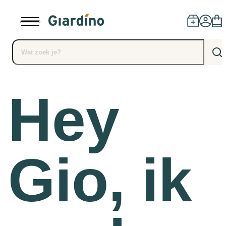
Hey
Producten
Dealers
Installatie
Gio, ik
Advies
Blog