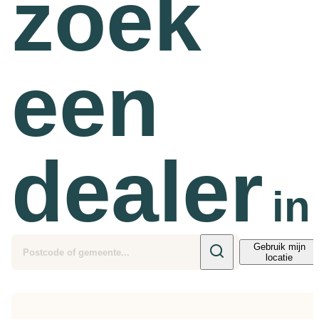
zoek
Team
Gio Goes Green
een
Missie en visie
Geschiedenis
dealer
Categorieën
in
Klantenservice
Gebruik mijn
FAQ
locatie
Configurator