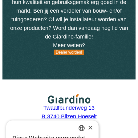
hun kwaliteit en gebruiksgemak erg goed in de
markt. Ben jij een verdeler van bouw- en/of
tuingoederen? Of wil je installateur worden van
onze producten? Word dan vandaag nog lid van
de Giardino-familie!
Meer weten?
Dealer worden!
Dealer worden!
Twaalfbunderweg 13
B-3740 Bilzen-Hoeselt
BTW: BE0441.446.505
×
Diese Webseite verwendet