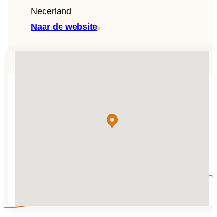
Team
Nederland
Naar de website
Gio Goes Green
Missie en visie
Geschiedenis
Categorieën
Klantenservice
FAQ
Configurator