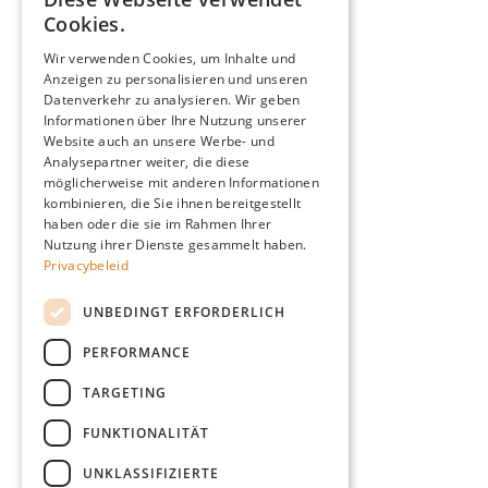
DUTCH
Aanbod
Cookies.
FRENCH
Configurator
Wir verwenden Cookies, um Inhalte und
Anzeigen zu personalisieren und unseren
Catalogus
ENGLISH
Datenverkehr zu analysieren. Wir geben
Producten
GERMAN
Informationen über Ihre Nutzung unserer
Advies
Website auch an unsere Werbe- und
Analysepartner weiter, die diese
Blog
möglicherweise mit anderen Informationen
Giardino
kombinieren, die Sie ihnen bereitgestellt
haben oder die sie im Rahmen Ihrer
Team
Nutzung ihrer Dienste gesammelt haben.
Dealers
Privacybeleid
Gio Goes Green
UNBEDINGT ERFORDERLICH
Klantenservice
PERFORMANCE
FAQ
Levering
TARGETING
FUNKTIONALITÄT
UNKLASSIFIZIERTE