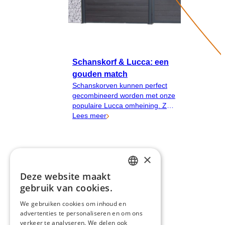
Schanskorf & Lucca: een
gouden match
Schanskorven kunnen perfect
gecombineerd worden met onze
populaire Lucca omheining. Zo
verenig je praktische
Lees meer
functionaliteit met klasse en
uitstraling.
×
Deze website maakt
DUTCH
gebruik van cookies.
FRENCH
We gebruiken cookies om inhoud en
advertenties te personaliseren en om ons
ENGLISH
verkeer te analyseren. We delen ook