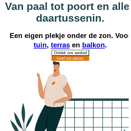
Van paal tot poort en alle
NL
Catalogus
daartussenin.
Een eigen plekje onder de zon. Voor
tuin
,
terras
en
balkon
.
Ontdek ons aanbod
Geef me advies
Geef me advies