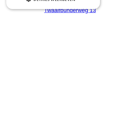
Twaalfbunderweg 13
B-3740 Bilzen-Hoeselt
BTW: BE0441.446.505
Aanbod
Configurator
Catalogus
Producten
Advies
Blog
Giardino
Team
Dealers
Gio Goes Green
Klantenservice