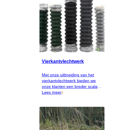
Vierkantvlechtwerk
Met onze uitbreiding van het
vierkantvlechtwerk bieden we
onze klanten een breder scala
aan kleuren en kwaliteiten, zodat
Lees meer
het eenvoudiger wordt om een
omheining te kiezen die perfect
past bij uw specifieke behoeften
en esthetische voorkeuren.