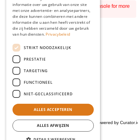
GERMAN
informatie over uw gebruik van onze site
Feed failed to load, check browser console for more
met onze advertentie- en analysepartners,
info
die deze kunnen combineren met andere
informatie die u aan hen heeft verstrekt of
die zij hebben verzameld door uw gebruik
van hun diensten.
Privacybeleid
STRIKT NOODZAKELIJK
PRESTATIE
TARGETING
FUNCTIONEEL
NIET-GECLASSIFICEERD
ALLES ACCEPTEREN
Powered by Curator.io
ALLES AFWIJZEN
DETAILS WEERGEVEN