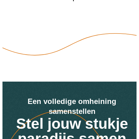
Een volledige omheining
samenstellen
Stel jouw stukje
paradijs samen