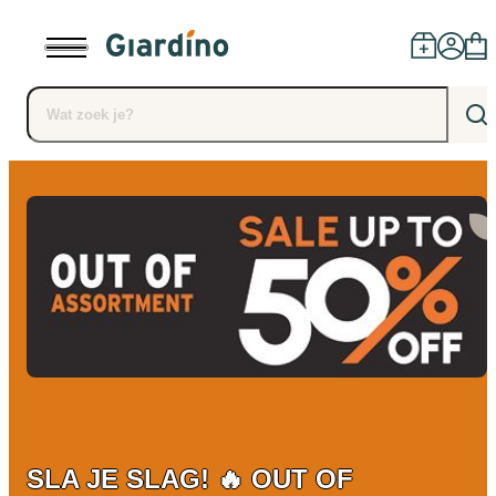
Producten
Dealers
Installatie
Advies
Blog
SLA JE SLAG! 🔥 OUT OF