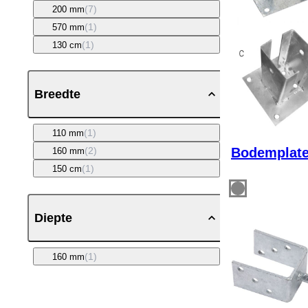
(7)
200 mm
(1)
570 mm
(1)
130 cm
Breedte
(1)
110 mm
Bodemplat
(2)
160 mm
(1)
150 cm
Diepte
(1)
160 mm