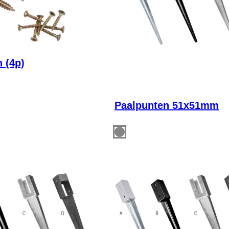
 (4p)
Paalpunten 51x51mm