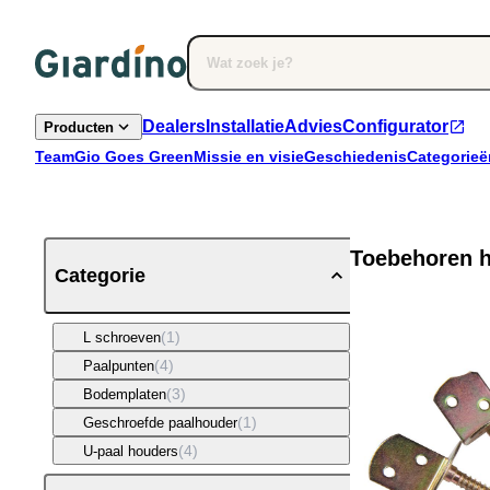
Dealers
Installatie
Advies
Configurator
Producten
Team
Gio Goes Green
Missie en visie
Geschiedenis
Categorieë
Toebehoren 
Categorie
(1)
L schroeven
(4)
Paalpunten
(3)
Bodemplaten
(1)
Geschroefde paalhouder
(4)
U-paal houders