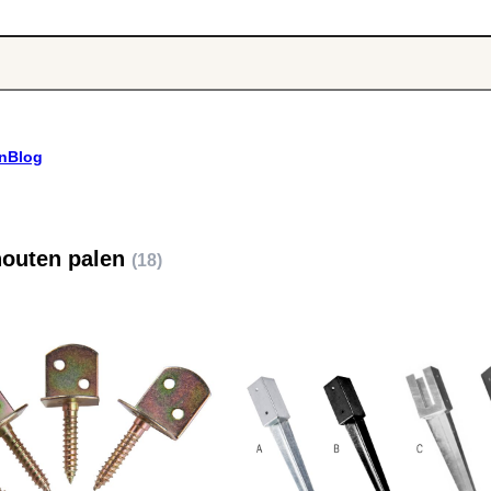
n
Blog
houten palen
(18)