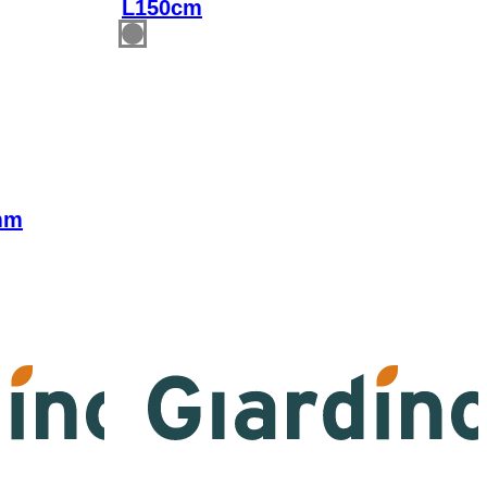
L150cm
100mm