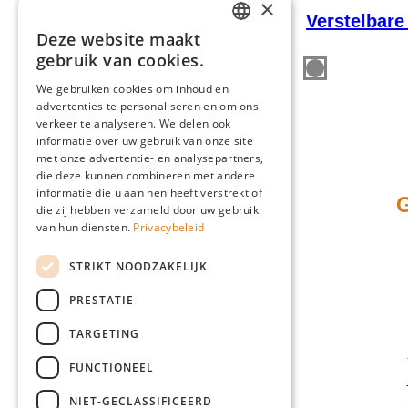
×
Verstelbare
Deze website maakt
DUTCH
gebruik van cookies.
FRENCH
We gebruiken cookies om inhoud en
advertenties te personaliseren en om ons
ENGLISH
verkeer te analyseren. We delen ook
GERMAN
informatie over uw gebruik van onze site
met onze advertentie- en analysepartners,
die deze kunnen combineren met andere
informatie die u aan hen heeft verstrekt of
G
die zij hebben verzameld door uw gebruik
van hun diensten.
Privacybeleid
STRIKT NOODZAKELIJK
PRESTATIE
TARGETING
FUNCTIONEEL
Twaalfbunderweg 13
NIET-GECLASSIFICEERD
B-3740 Bilzen-Hoeselt