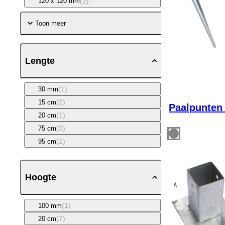
(2)
120 x 120 mm
Toon meer
Lengte
(1)
30 mm
(2)
15 cm
Paalpunte
(1)
20 cm
(3)
75 cm
(1)
95 cm
Hoogte
(1)
100 mm
(7)
20 cm