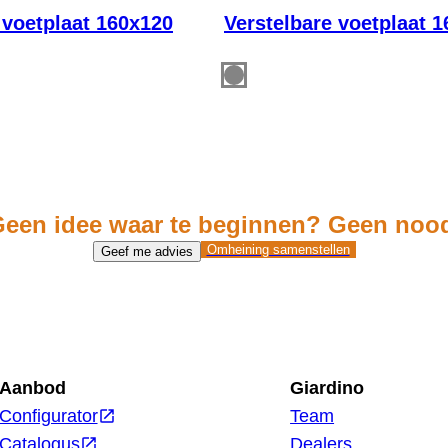
 voetplaat 160x120
Verstelbare voetplaat 
een idee waar te beginnen? Geen noo
Omheining
Omheining samenstellen
Geef me advies
samenstellen
Aanbod
Giardino
Configurator
Team
Catalogus
Dealers