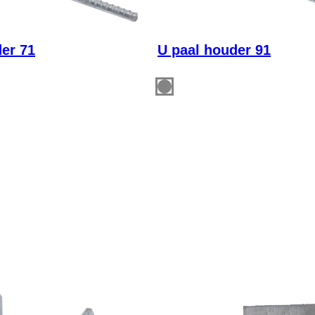
er 71
U paal houder 91