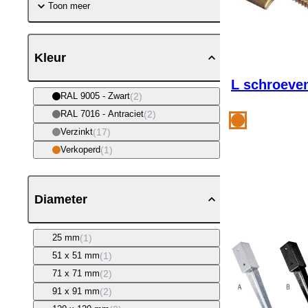
Toon meer
Kleur
L schroeven
(2)
RAL 9005 - Zwart
(2)
RAL 7016 - Antraciet
(17)
Verzinkt
(1)
Verkoperd
Diameter
(1)
25 mm
(1)
51 x 51 mm
(2)
71 x 71 mm
(2)
91 x 91 mm