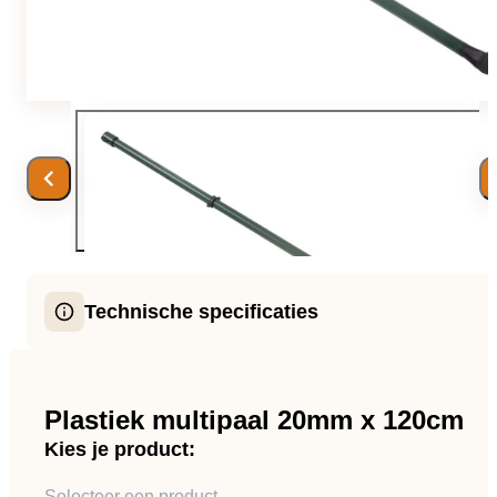
Team
Gio Goes Green
Missie en visie
Geschiedenis
Categorieën
Technische specificaties
Klantenservice
Multi paal, epoxy-gecoat
FAQ
Plastiek multipaal 20mm x 120cm
Kies je product:
Configurator
Selecteer een product