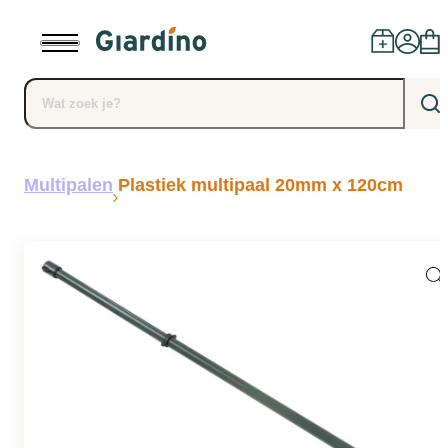
Producten
Multipalen
Plastiek multipaal 20mm x 120cm
Dealers
Installatie
Advies
Blog