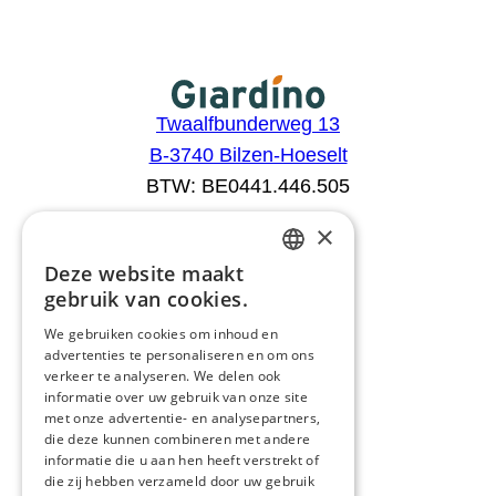
Twaalfbunderweg 13
B-3740 Bilzen-Hoeselt
BTW: BE0441.446.505
×
Aanbod
Deze website maakt
DUTCH
Configurator
gebruik van cookies.
Catalogus
FRENCH
We gebruiken cookies om inhoud en
Producten
advertenties te personaliseren en om ons
ENGLISH
Advies
verkeer te analyseren. We delen ook
GERMAN
informatie over uw gebruik van onze site
Blog
met onze advertentie- en analysepartners,
Giardino
die deze kunnen combineren met andere
informatie die u aan hen heeft verstrekt of
Team
die zij hebben verzameld door uw gebruik