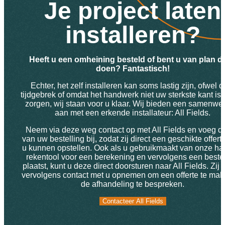
Je project laten
installeren?
Heeft u een omheining besteld of bent u van plan dit
doen? Fantastisch!
Echter, het zelf installeren kan soms lastig zijn, ofwel d
tijdgebrek of omdat het handwerk niet uw sterkste kant is
zorgen, wij staan voor u klaar. Wij bieden een samenwe
aan met een erkende installateur: All Fields.
Neem via deze weg contact op met All Fields en voeg d
van uw bestelling bij, zodat zij direct een geschikte offert
u kunnen opstellen. Ook als u gebruikmaakt van onze ha
rekentool voor een berekening en vervolgens een bestel
plaatst, kunt u deze direct doorsturen naar All Fields. Zij 
vervolgens contact met u opnemen om een offerte te mak
de afhandeling te bespreken.
Contacteer All Fields
Contacteer All Fields