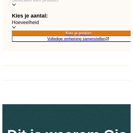
NL
Catalogus
Kies je aantal:
Hoeveelheid
Kies je product
Kies je product
Volledige omheining samenstellen