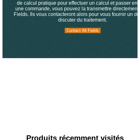
de calcul pratique pour effectuer un calcul et passer ens
une commande, vous pouvez la transmettre directement 
Fields. Ils vous contacteront alors pour vous fournir un de
discuter du traitement.
Contact All Fields
Contact All Fields
Produits récemment visités