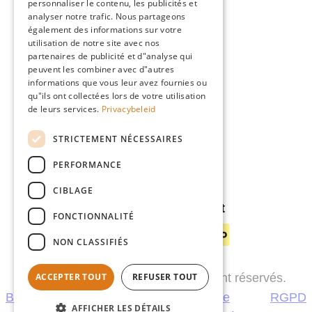
personnaliser le contenu, les publicités et
ENGLISH
Giardino
analyser notre trafic. Nous partageons
GERMAN
également des informations sur votre
L'équipe
utilisation de notre site avec nos
Concessionnaires
partenaires de publicité et d"analyse qui
peuvent les combiner avec d"autres
Gio Goes Green
informations que vous leur avez fournies ou
Service Clients
qu"ils ont collectées lors de votre utilisation
de leurs services.
Privacybeleid
FAQ
Livraison
STRICTEMENT NÉCESSAIRES
PERFORMANCE
CIBLAGE
Méthodes de payement
FONCTIONNALITÉ
NON CLASSIFIÉS
© 2026 Giardino. Tous les droits sont réservés.
ACCEPTER TOUT
REFUSER TOUT
B2C
B2B
Garantie
Politique de
RGPD
AFFICHER LES DÉTAILS